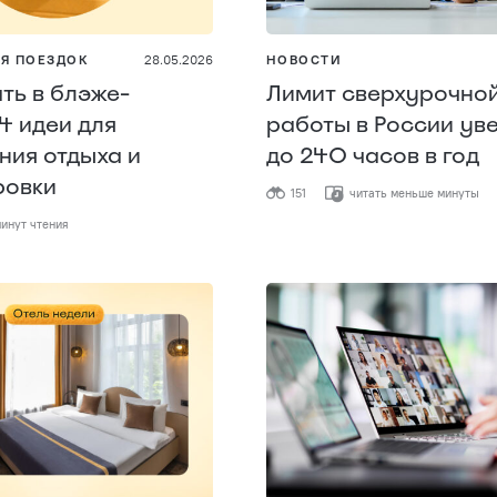
Я ПОЕЗДОК
28.05.2026
НОВОСТИ
ать в блэже-
Лимит сверхурочно
 4 идеи для
работы в России ув
ия отдыха и
до 240 часов в год
ровки
151
читать меньше минуты
инут чтения