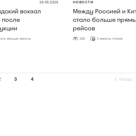
26.05.2026
НОВОСТИ
дский вокзал
Между Россией и Ки
 после
стало больше прям
укции
рейсов
ать меньше минуты
282
2 минуты чтения
2
3
4
Назад