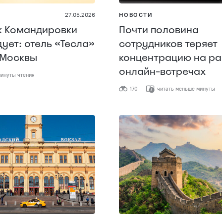
27.05.2026
НОВОСТИ
к Командировки
Почти половина
ует: отель «Тесла»
сотрудников теряет
 Москвы
концентрацию на р
онлайн-встречах
инуты чтения
170
читать меньше минуты