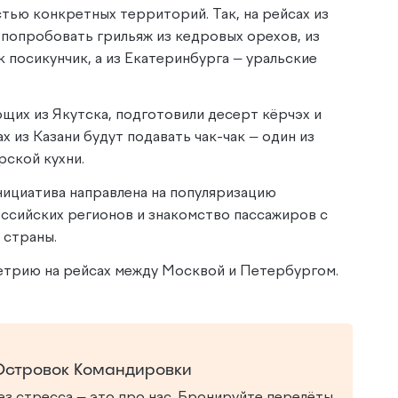
тью конкретных территорий. Так, на рейсах из
попробовать грильяж из кедровых орехов, из
посикунчик, а из Екатеринбурга — уральские
щих из Якутска, подготовили десерт кёрчэх и
х из Казани будут подавать чак-чак — один из
рской кухни.
нициатива направлена на популяризацию
ссийских регионов и знакомство пассажиров с
 страны.
трию на рейсах между Москвой и Петербургом.
Островок Командировки
з стресса — это про нас. Бронируйте перелёты