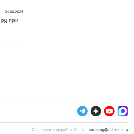
04.08.2026
ру при
С вопросами по работе блога —
corpblog@ostrovok.ru