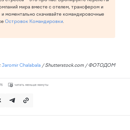
омпаний мира вместе с отелем, трансфером и
 и моментально скачивайте командировочные
се
Островок Командировки
.
:
Jaromir Chalabala
/ Shutterstock.com / ФОТОДОМ
76
читать меньше минуты