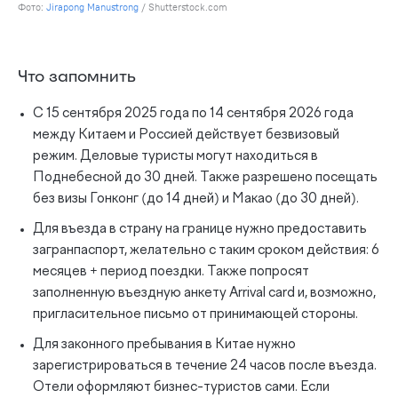
Фото:
Jirapong Manustrong
/ Shutterstock.com
Что запомнить
С 15 сентября 2025 года по 14 сентября 2026 года
между Китаем и Россией действует безвизовый
режим. Деловые туристы могут находиться в
Поднебесной до 30 дней. Также разрешено посещать
без визы Гонконг (до 14 дней) и Макао (до 30 дней).
Для въезда в страну на границе нужно предоставить
загранпаспорт, желательно с таким сроком действия: 6
месяцев + период поездки. Также попросят
заполненную въездную анкету Arrival card и, возможно,
пригласительное письмо от принимающей стороны.
Для законного пребывания в Китае нужно
зарегистрироваться в течение 24 часов после въезда.
Отели оформляют бизнес-туристов сами. Если