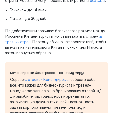
страны. Россияне могут посещать эти регионы
без визы
:
Гонконг — до 14 дней;
Макао — до 30 дней.
По действующим правилам безвизового режима между
Россией и Китаем туристы могут въезжать в страну
из
третьих стран
. Поэтому обычно нет препятствий, чтобы
выехать из материкового Китая в Гонконг или Макао, а
затем вернуться обратно.
Командировки без стресса — по всему миру!
Сервис
Островок Командировки
собрал в себе
всё, что важно для бизнес-туриста и тревел-
менеджера: единое окно бронирования отелей, ж/
д и авиабилетов, трансферов и аренды авто,
закрывающие документы онлайн, возможность
задать корпоративную тревел-политику и