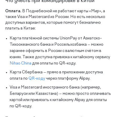
Что учесть при командировке в Китай
Оплата.
В Поднебесной не работают карты «Мир», а
также Visa и Mastercard из России. Но есть несколько
доступных вариантов, которые помогут безналично
платить в Китае:
Карта платёжной системы UnionPay от Азиатско-
Тихоокеанского банка и Россельхозбанка — можно
заранее оформить в России с валютным счётом в
юанях. Также доступна привязка к китайскому сервису
Nihao China
для оплаты по QR-коду.
Карта Сбербанка — прямо в приложении доступна
оплата по
QR-коду
через платформу Alipay.
Visa и Mastercard иностранного банка (например,
Беларуси или Казахстана) — можно просто оплачивать
картой или привязать к китайскому Alipay для оплаты
по QR-коду.