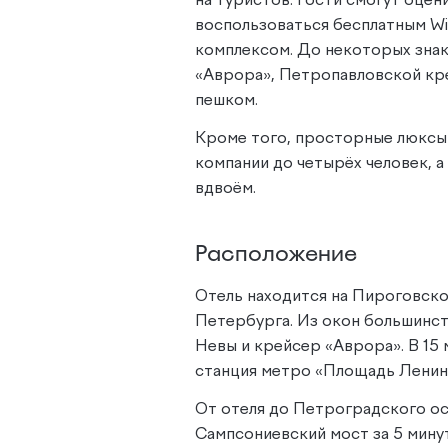
на туристов. Гости смогут оцен
воспользоваться бесплатным Wi
комплексом. До некоторых зна
«Аврора», Петропавловской кре
пешком.
Кроме того, просторные люксы 
компании до четырёх человек, 
вдвоём.
Расположение
Отель находится на Пироговск
Петербурга. Из окон большинс
Невы и крейсер «Аврора». В 15
станция метро «Площадь Ленина
От отеля до Петроградского о
Сампсониевский мост за 5 мину