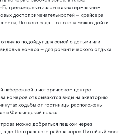
ить номера с рабочей зоной, а также
-Fi, тренажёрным залом и акватермальным
ковых достопримечательностей — крейсера
пости, Летнего сада — от отеля можно дойти
отлично подойдут для семей с детьми или
а видовые номера — для романтического отдыха
ой набережной в историческом центре
тва номеров открываются виды на акваторию
 минутах ходьбы от гостиницы расположены
» и Финляндский вокзал.
строва можно добраться пешком через
т, а до Центрального района через Литейный мост