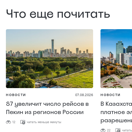
Что еще почитать
НОВОСТИ
07.08.2026
НОВОСТИ
S7 увеличит число рейсов в
В Казахст
Пекин из регионов России
платное э
разрешени
12
читать меньше минуты
22
читать