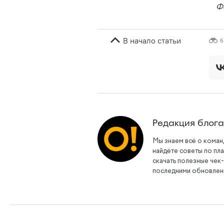
Ф
В начало статьи
6
Редакция блог
Мы знаем всё о коман
найдёте советы по пл
скачать полезные чек-
последними обновлени