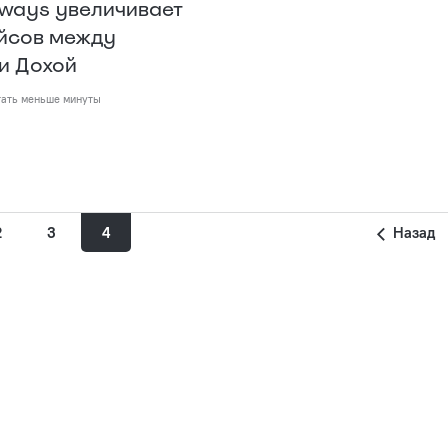
rways увеличивает
йсов между
и Дохой
ать меньше минуты
2
3
4
Назад