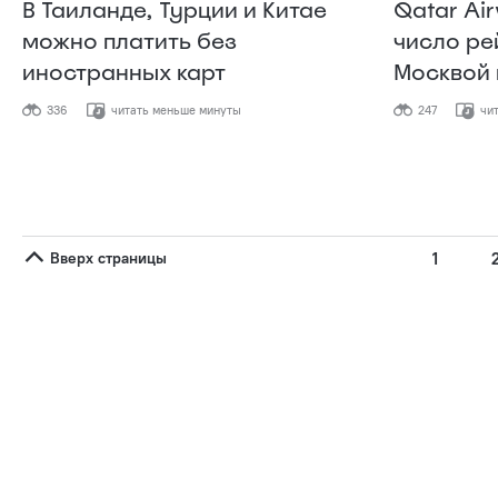
В Таиланде, Турции и Китае
Qatar Ai
можно платить без
число ре
иностранных карт
Москвой 
336
читать меньше минуты
247
чит
Вверх страницы
1