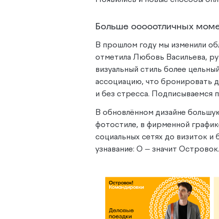
Появились и новые способы опл
Больше ооооотличных мом
В прошлом году мы изменили обл
отметила Любовь Васильева, р
визуальный стиль более цельны
ассоциацию, что бронировать 
и без стресса. Подписываемся 
В обновлённом дизайне большую
фотостиле, в фирменной графике
социальных сетях до визиток и
узнавание: О — значит Островок