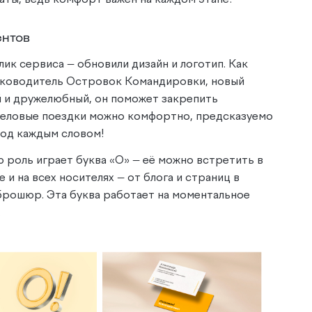
аты, ведь комфорт важен на каждом этапе!
ентов
ик сервиса — обновили дизайн и логотип. Как
уководитель Островок Командировки, новый
й и дружелюбный, он поможет закрепить
деловые поездки можно комфортно, предсказуемо
под каждым словом!
 роль играет буква «О» — её можно встретить в
 и на всех носителях — от блога и страниц в
 брошюр. Эта буква работает на моментальное
.