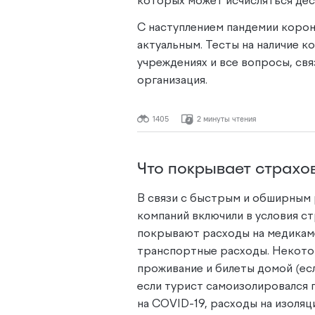
которых может исчисляться дес
С наступлением пандемии корон
актуальным. Тесты на наличие к
учреждениях и все вопросы, св
организация.
1405
2 минуты чтения
Что покрывает страх
В связи с быстрым и обширным
компаний включили в условия с
покрывают расходы на медикаме
транспортные расходы. Некото
проживание и билеты домой (есл
если турист самоизолировался 
на COVID-19, расходы на изоляц