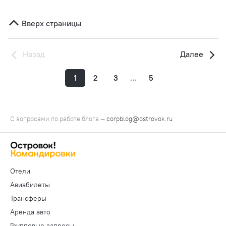
Вверх страницы
Назад
Далее
1
2
3
…
5
С вопросами по работе блога —
corpblog@ostrovok.ru
Отели
Авиабилеты
Трансферы
Аренда авто
Групповые запросы